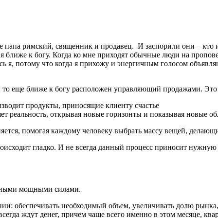
те папа римский, священник и продавец. И заспорили они – кто и
 я ближе к богу. Когда ко мне приходят обычные люди на пропове
жусь я, потому что когда я прихожу и энергичным голосом объявл
а, то еще ближе к богу расположен управляющий продажами. Эт
изводит продукты, приносящие клиенту счастье
ет реальность, открывая новые горизонты и показывая новые обл
няется, помогая каждому человеку выбрать массу вещей, делающ
происходит гладко. И не всегда данный процесс приносит нужну
ичными мощными силами.
нии: обеспечивать необходимый объем, увеличивать долю рынка
да ждут денег, причем чаще всего именно в этом месяце, кварта