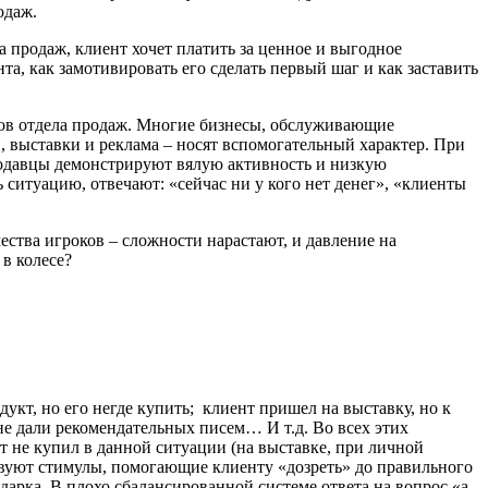
одаж.
а продаж, клиент хочет платить за ценное и выгодное
та, как замотивировать его сделать первый шаг и как заставить
иков отдела продаж. Многие бизнесы, обслуживающие
, выставки и реклама – носят вспомогательный характер. При
родавцы демонстрируют вялую активность и низкую
 ситуацию, отвечают: «сейчас ни у кого нет денег», «клиенты
ества игроков – сложности нарастают, и давление на
 в колесе?
укт, но его негде купить; клиент пришел на выставку, но к
 не дали рекомендательных писем… И т.д. Во всех этих
т не купил в данной ситуации (на выставке, при личной
ествуют стимулы, помогающие клиенту «дозреть» до правильного
дарка. В плохо сбалансированной системе ответа на вопрос «а