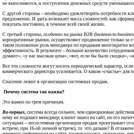
не выполняются, и поступления денежных средств уменьшаютс
С другой стороны – необходимо удовлетворять потребности кли
предложение. И здесь возникает масса сложностей: как сформир
покупать постоянно, в течение всей своей жизни.
С третьей стороны, особенно на рынке В2В (business-to-bussi
корпоративные рынки, осуществляют продвижение только за сч
таком положении роль менеджера по продажам многократно воз
эффективность. В результате – большое количество сотрудников
думают», «у нас высокая цена», «вот, если бы были скидки», «и
Все эти сложности могут носить периодический характер, если
коммерческого директора усиливается. О каком «счастье» для п
Спасение лежит в организации системных продаж.
Почему система так важна?
Это важно по трем причинам.
Во-первых,
система всегда сильнее, чем единоразовые действия
нему не подошел менеджер; клиент зашел на сайт, но его ниче
ситуациях – несистемная организация продаж проигрывает отла
встрече, при 16-ой личной встрече), то что дальше? В отлажен
решения: информация на сайте, видеорассылки, спецакции, рек