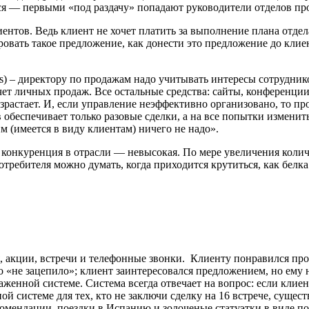
я — первыми «под раздачу» попадают руководители отделов пр
ентов. Ведь клиент не хочет платить за выполнение плана отдел
овать такое предложение, как донести это предложение до клиен
ness) – директору по продажам надо учитывать интересы сотрудн
ет личных продаж. Все остальные средства: сайты, конференции
растает. И, если управление неэффективно организовано, то п
 обеспечивает только разовые сделки, а на все попытки изменить
м (имеется в виду клиентам) ничего не надо».
 конкуренция в отрасли — невысокая. По мере увеличения колич
отребителя можно думать, когда приходится крутиться, как белка
, акции, встречи и телефонные звонки. Клиенту понравился прод
го «не зацепило»; клиент заинтересовался предложением, но ему
женной системе. Система всегда отвечает на вопрос: если клиен
ной системе для тех, кто не заключи сделку на 16 встрече, сущ
омендации, поездки в Испанию и золоченые статуэтки в виде по