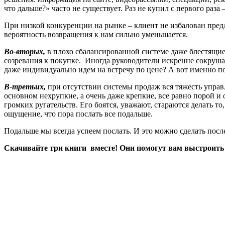
что дальше?» часто не существует. Раз не купил с первого раза
При низкой конкуренции на рынке – клиент не избалован предл
вероятность возвращения к нам сильно уменьшается.
Во-вторых,
в плохо сбалансированной системе даже блестящи
созревания к покупке. Иногда руководители искренне сокрушаю
даже индивидуально идем на встречу по цене? А вот именно по
В-третьих,
при отсутствии системы продаж вся тяжесть управ
основном нехрупкие, а очень даже крепкие, все равно порой и
громких ругательств. Его боятся, уважают, стараются делать т
ощущение, что пора послать все подальше.
Подальше мы всегда успеем послать. И это можно сделать после
Скачивайте три книги вместе! Они помогут вам выстроить