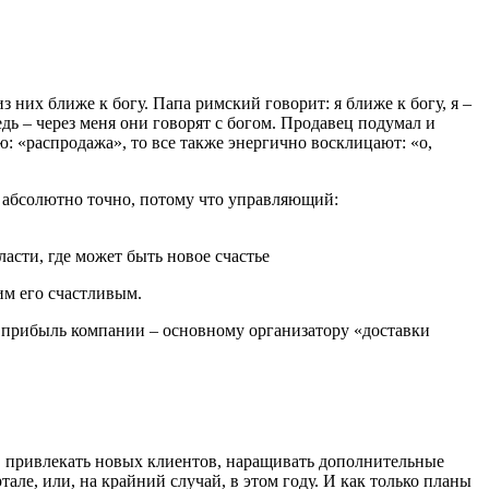
з них ближе к богу. Папа римский говорит: я ближе к богу, я –
дь – через меня они говорят с богом. Продавец подумал и
яю: «распродажа», то все также энергично восклицают: «о,
о абсолютно точно, потому что управляющий:
асти, где может быть новое счастье
им его счастливым.
ю прибыль компании – основному организатору «доставки
, привлекать новых клиентов, наращивать дополнительные
ле, или, на крайний случай, в этом году. И как только планы