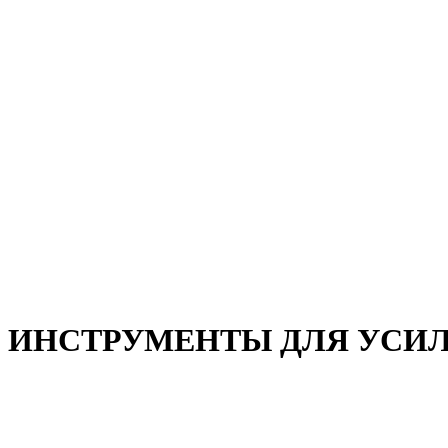
Статьи
Фильм «Возражения»
Главная
—
Товары
—
Обучение
—
Три лучшие книги для директора по продажам. Автор —
ИНСТРУМЕНТЫ ДЛЯ
УСИ