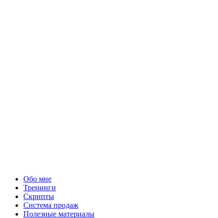
Отправить
Я согласен с
политикой
обработки персональных данных
Получить полезные материалы о продажах и информацию
о других мероприятиях
Обо мне
Тренинги
Скрипты
Система продаж
Полезные материалы