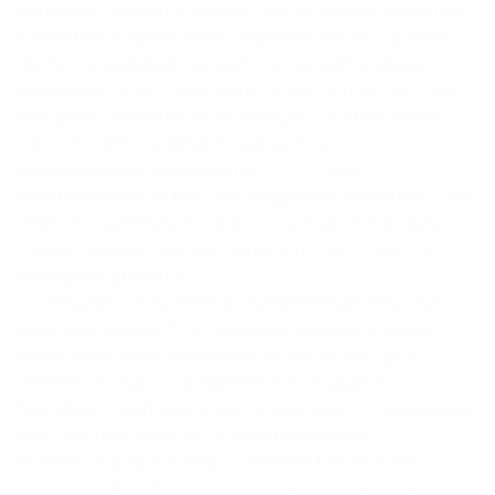
интересно, весело и задорно. Он не должен побояться
показаться в одном носке, наручных часах и шортах.
Часто руководители жалуются на низкий уровень
мотивации своего персонала только потому, что сами
уже давно потеряли эту мотивацию. Поэтому важно
спросить себя – а меня-то заводит такое
мотивационное мероприятие? А я-то буду
замотивирован от того, что предлагает компания? Если
ответ отрицательный – нужно искать другие формы.
Самое главное – должно «штырить» вас, тогда и вся
команда подтянется.
2. Стандарты получения 12 предметов должны быть
четко прописаны. Если продавец выходит в одном
тапке перед всей компанией, но при этом в душе
считает, что еще 11 предметов ему не додали
благодаря смертельной несправедливости, менеджеру
будет вообще невесело и немотивирующе.
Поэтому хороший конкурс работает только в той
компании, где четко отлажена модель продаж, где