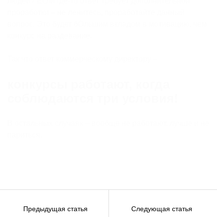
людей? Если где-то ответ требует дополнительной
проработки – не ленитесь, проработайте данный
вопрос. Это будет бОльшим вкладом в мотивацию, чем
конкурс на раздевание.
Так что ответ коммерческому директору –
конкурсы работают, когда
соблюдаются три условия!
В остальных случаях – вообще не работают, лучше и не
париться.
Навигация
Предыдущая статья
Следующая статья
по