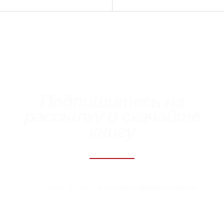
записям
Подпишитесь на
рассылку и скачайте
книгу
Холодный звонок -
растопи сердце клиента!