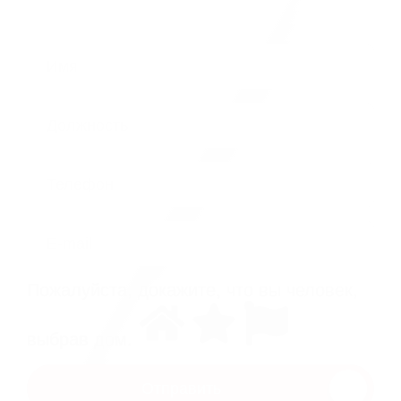
Имя
Должность
Телефон
E-mail
Пожалуйста, докажите, что вы человек,
выбрав
дом
.
Отправить