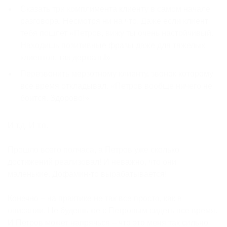
Сказать три комплимента клиенту в самом начале
разговора. Несмотря ни на что. Даже если клиент
тебя пошлет «Петров, вижу ты очень настойчивый.
Находишь позитивные фразы даже для тяжелых
клиентов, так держать!»
Перезвонить мерзотному клиенту, звонок которому
все время откладывал. «Петров вообще ничего не
боится. Здорово!»
И т.д. И т.п.
Прошло всего полчаса, а Петров уже сколько
достижений реализовал! И неважно, что они
маленькие. Дофамин-то вырабатывается!
Конечно – на практике не так все просто, как в
описании. Не будешь же с Петровым сидеть все время.
И Петров может напрячься – что это меня так сильно