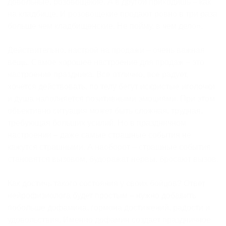
довольные, розовощекие. А в другой приходишь – как
на кладбище. И розовощекие продают ровно в три раза
больше чем кладбищенские. Не пойму, в чем дело».
Действительно, настрой на продажи – очень важная
вещь. Самое хорошее настроение для продаж – это
настроение праздника. Все отлично, все радует,
хочется действовать, по телу бегут искристые иголочки
и душа наполняется позитивными эмоциями. При этом
объективно ситуация может быть сложная, трудная,
требующая больших усилий. Но в праздничном
настроении – даже самые страшные события не
кажутся страшными. А наоборот – страшные события
становятся вызовом, будоражат нервы, бросают вызов.
Как достичь такого состояния у своих бойцов? Ответ
нейрофизиолога будет простым – нужно добавить
побольше дофамина, гормона достижений, радости и
удовольствия. Именно дофамин создает праздничное