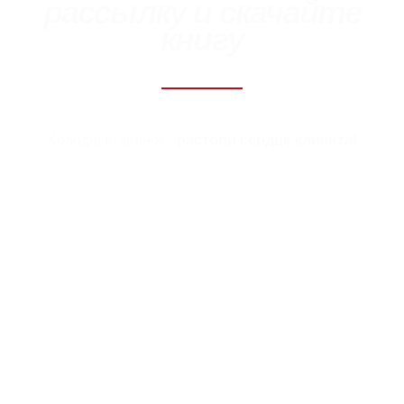
рассылку и скачайте
книгу
Холодный звонок -
растопи сердце клиента!