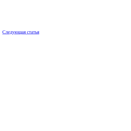
Следующая статья
Все
Фильмы
Для руководителей
Для продавцов