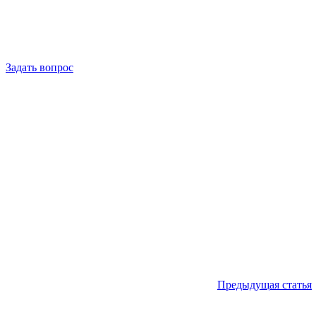
Как повысить конверсию продаж — Зад
Задать вопрос
Навигация
по
записям
Предыдущая статья