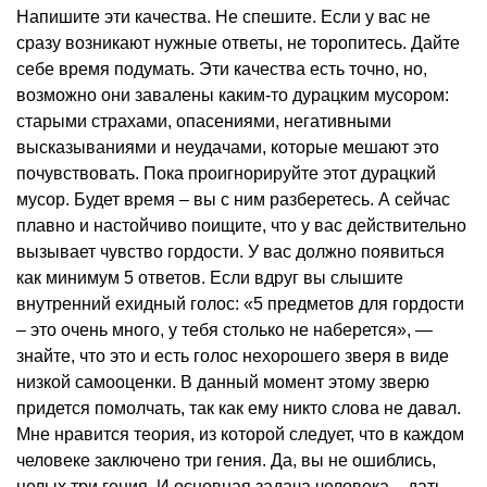
Напишите эти качества. Не спешите. Если у вас не
сразу возникают нужные ответы, не торопитесь. Дайте
себе время подумать. Эти качества есть точно, но,
возможно они завалены каким-то дурацким мусором:
старыми страхами, опасениями, негативными
высказываниями и неудачами, которые мешают это
почувствовать. Пока проигнорируйте этот дурацкий
мусор. Будет время – вы с ним разберетесь. А сейчас
плавно и настойчиво поищите, что у вас действительно
вызывает чувство гордости. У вас должно появиться
как минимум 5 ответов. Если вдруг вы слышите
внутренний ехидный голос: «5 предметов для гордости
– это очень много, у тебя столько не наберется», —
знайте, что это и есть голос нехорошего зверя в виде
низкой самооценки. В данный момент этому зверю
придется помолчать, так как ему никто слова не давал.
Мне нравится теория, из которой следует, что в каждом
человеке заключено три гения. Да, вы не ошиблись,
целых три гения. И основная задача человека – дать