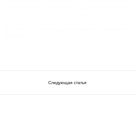
другого человека и на результат. Осталось только более
пристально присмотреться к кандидатам!
Вот список вопросов для интервью с кандидатом.
Жмите!
Навигация
Следующая статья
по
записям