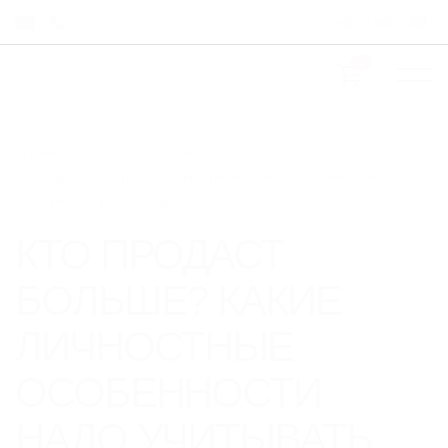
0
Главная
—
—
Для руководителей
Кто продаст больше? Какие личностные особенности надо
учитывать при подборе
КТО ПРОДАСТ
БОЛЬШЕ? КАКИЕ
ЛИЧНОСТНЫЕ
ОСОБЕННОСТИ
НАДО УЧИТЫВАТЬ