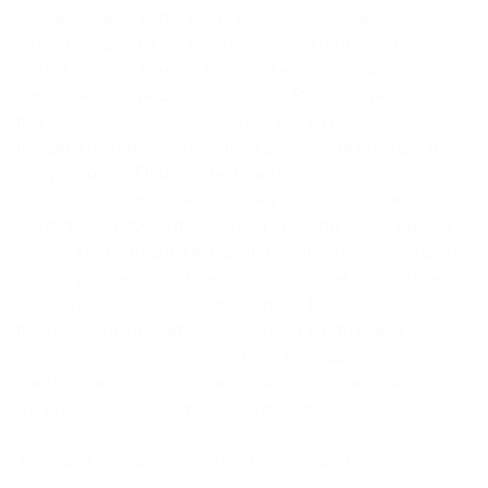
определенные цели, достижение которых для него
является «делом чести». В процессе интервью
выраженность данных черт можно определить с
помощью следующих вопросов. «Расскажите,
пожалуйста, какого распорядка дня Вы
придерживаетесь? Насколько Вы любите порядок и
аккуратность? Приведите, пожалуйста, пример, когда
Вы были максимально собраны и организованы. Как
часто такие случаи происходят? Ведете ли Вы иногда
записи того, что должны сделать? Любите ли доводить
работу до конца или можете спокойно ее прервать на
каком-то определенном моменте?» Кроме того,
претендента, ориентированного на достижение
результата, легко «вычислить» с помощью
«немудреного» наблюдения. Он никогда не опаздывает,
и в его бумагах царит полный порядок.
Хороший продавец имеет активную жизненную
позицию, любит общаться, ориентирован на интересы