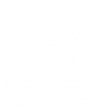
претендента важно понять, сколько усилий он тратит на
достижение собственных целей. Для этого можно
использовать такие вопросы: «Расскажите,
пожалуйста, о каком — нибудь случае, когда Вам чего-
то очень хотелось и Вы добились этого? Насколько
часто повторяются такие ситуации? Что Вы делаете,
если Вам не удается получить то, что Вы хотите?» Если
претендент с трудом вспоминает, что же он такого
хотел, и что он вообще делал для достижения
собственных целей, с 90% вероятностью можно быть
уверенным в том, что вершины Профессионала в
области сбыта ему не доступны. К этой же категории
относятся формально «правильные» ответы, но
произнесенные вялым равнодушным тоном без
«блеска в глазах». Наиболее конкретным ответом о
собственных планах будет такой: «В ближайшие пять
лет хочу купить машину, однокомнатную квартиру, а
также закончить заочное отделение по профилю
менеджмент и маркетинг и возглавить одну из групп по