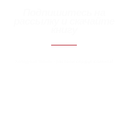
Подпишитесь на
рассылку и скачайте
книгу
Холодный звонок -
растопи сердце клиента!