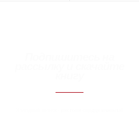
записям
Подпишитесь на
рассылку и скачайте
книгу
Холодный звонок -
растопи сердце клиента!