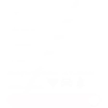
Имя
Должность
Телефон
E-mail
Пожалуйста, докажите, что вы человек,
выбрав
машина
.
Отправить