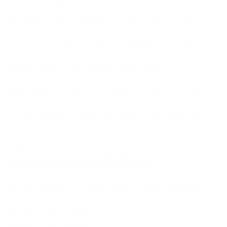
отдела продаж.
Вы сидели и фиксировпли. Вот что у вас получилось.
У Пети — среднее время звонка от 3 до 10 минут, у
Оксаны — от 2 до 5 минут, а у Кирилла — от 2 до 4
минут.
Именно поэтому вы вводите такие нормы:
Подготовленный звонок занимает 20 минут. 5 мин
подготовки + 5 минут на дозвоны + 10 минут на сам
разговор.
С этим спорить вообще невозможно. Эта норма просто
отражает то, что делают наши лучшие менеджеры!
4.
Повесьте у себя в отделе доску
капиталистического соревнования
.
На доске будет каждый день отмечаться количество
звонков (встреч), которые делает каждый менеджер.
Петя -15 звонков
Оксана — 20 звонков
Кирилл — 10 звонков