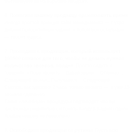
мотивируете их на хорошие продажи.
6.
Помогите вашему продавцу организовать время
.
Иногда простой принцип тайм менеджмента — с утра
делаем приоритетные задачи, а потом все остальные,
— творит чудеса.
7.
Проведите с продавцом, который использует
100500 отмазок для того, чтобы не делать нужное
количество звонков, полдня
. Просто сидите и
говорите: «Пора звонить… Давай звони… Отлично…
Следующий звонок.. Получается… Следующий…
Смотри, как здорово! 2 часа только прошло — а уже 15
звонков сделано!»
Такие «лечебные» процедуры подтвердят, что вы
настроены решительно, и гонять балду в вашем отделе
продаж никому не позволено.
8.
Освободите продавцов от рутины
. Пусть всю