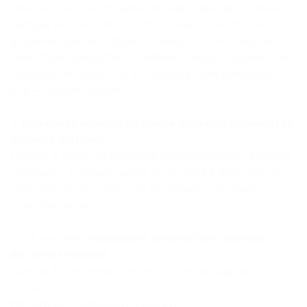
техническую работу делает обычная девушка Юленька.
Дальше вы говорите: «Петр, Оксана, Кирилл! Всю
документацию вы отдаете Юленьке. Если увижу, что
сами этим занимаетесь, и Юленька недозагружена, мне
придется ее уволить. И вы будете в этом виноваты.»
Все — процесс пошел!
9.
Объявите конкурс на самое большое количество
звонков (встреч)
.
Помню, в одной из компаний в таком конкурсе выиграл
менеджер, который сделал 50 звонков в день. После
этого разговоры о том, что 25 звонков «это много» —
резко поутихли.
10. И, наконец,
привяжите количество звонков
(встреч) к премии
.
Сделал 400 звонков в месяц — получи надбавку в
20.000 руб.
Не сделал — сиди без 20.000 руб.