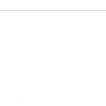
0
Главная
—
—
Для руководителей
10 способов добиться высокой активности отдела продаж
10 СПОСОБОВ
ДОБИТЬСЯ
ВЫСОКОЙ
АКТИВНОСТИ
ОТДЕЛА ПРОДАЖ