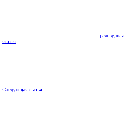
по
записям
Предыдущая
статья
Следующая статья
Все
Фильмы
Для руководителей
Для продавцов